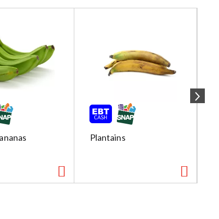
ananas
Plantains
R