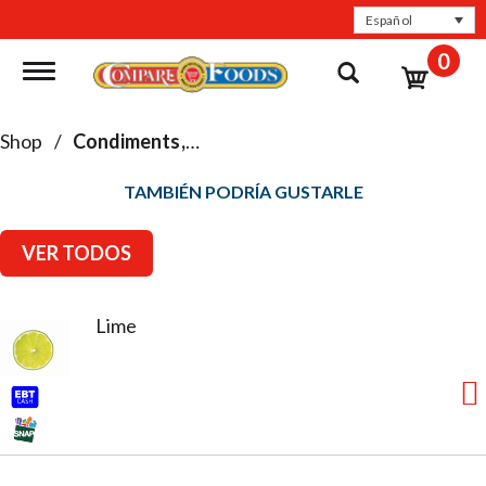
Español
0
Toggle navigation
Shop
/
Condiments, Sauces & Marinades
TAMBIÉN PODRÍA GUSTARLE
VER TODOS
Lime