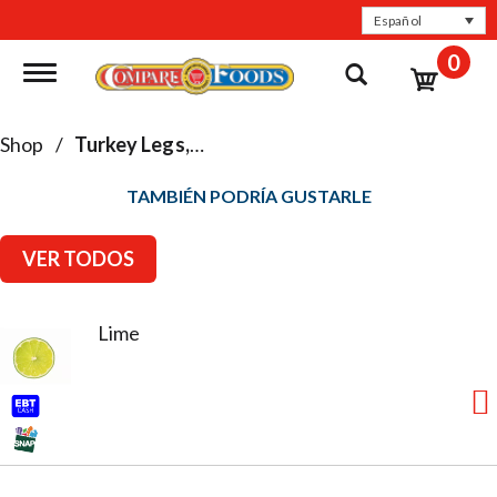
Español
0
Toggle navigation
Shop
/
Turkey Legs, Thighs & Wings
TAMBIÉN PODRÍA GUSTARLE
VER TODOS
Lime