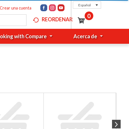
Español
Crear una cuenta
0
REORDENAR
oking with Compare
Acerca de