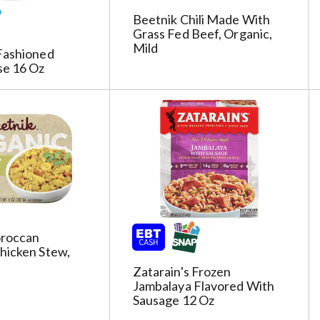
c
Beetnik Chili Made With
t
Grass Fed Beef, Organic,
i
Mild
Fashioned
o
se 16 Oz
n
i
l
l
r
e
f
r
e
s
oroccan
h
hicken Stew,
t
Zatarain's Frozen
h
Jambalaya Flavored With
e
Sausage 12 Oz
p