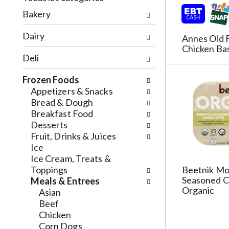
t
o
S
Bakery
a
n
e
t
o
l
Dairy
i
Annes Old 
f
e
Chicken Ba
n
t
c
Deli
g
h
t
i
e
i
Frozen Foods
t
f
o
Appetizers & Snacks
e
o
n
Bread & Dough
m
l
o
Breakfast Food
s
l
f
Desserts
.
o
t
Fruit, Drinks & Juices
U
w
h
Ice
s
i
e
Ice Cream, Treats &
e
n
f
Toppings
Beetnik M
N
g
o
Seasoned C
Meals & Entrees
e
c
l
Organic
Asian
x
h
l
Beef
t
e
o
Chicken
a
c
w
Corn Dogs