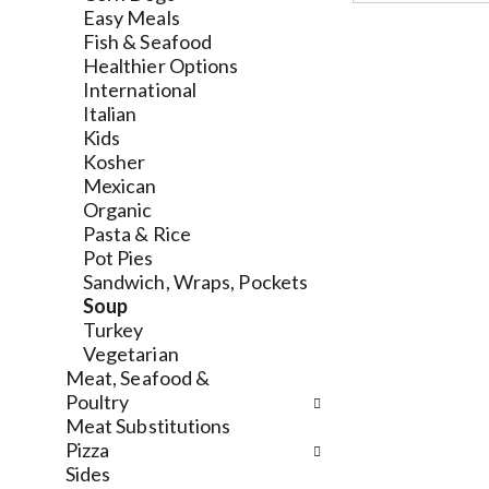
n
k
i
Easy Meals
d
b
n
Fish & Seafood
P
o
g
Healthier Options
r
x
d
International
e
f
e
Italian
v
i
p
Kids
i
l
a
Kosher
o
t
r
Mexican
u
e
t
Organic
s
r
m
Pasta & Rice
b
s
e
Pot Pies
u
w
n
Sandwich, Wraps, Pockets
t
i
t
Soup
t
l
c
Turkey
o
l
a
Vegetarian
n
r
t
Meat, Seafood &
s
e
e
Poultry
t
f
g
Meat Substitutions
o
r
o
Pizza
n
e
r
Sides
a