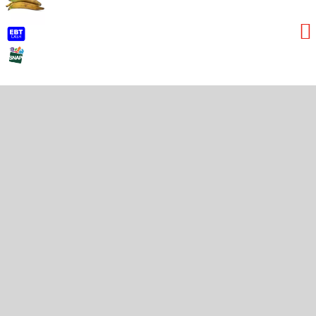
Quick Links
My Account
Localizador de tiendas
Contact Us
Privacy Policy
Terms & Conditions
Connect With Us